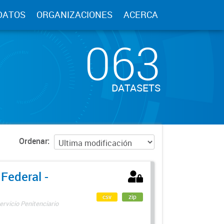
DATOS
ORGANIZACIONES
ACERCA
063
DATASETS
Ordenar
 Federal -
csv
zip
ervicio Penitenciario