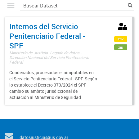
Internos del Servicio
Penitenciario Federal -
csv
SPF
zip
Ministerio de Justicia. Legado de datos -
Dirección Nacional del Servicio Penitenciario
Federal
Condenados, procesados e inimputables en
el Servicio Penitenciario Federal - SPF. Según
lo establece el Decreto 373/2024 el SPF
cambió su ámbito jurisdiccional de
actuación al Ministerio de Seguridad.
datosjusticia@jus.gov.ar