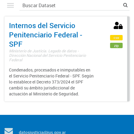
Internos del Servicio
Penitenciario Federal -
csv
SPF
zip
Ministerio de Justicia. Legado de datos -
Dirección Nacional del Servicio Penitenciario
Federal
Condenados, procesados e inimputables en
el Servicio Penitenciario Federal - SPF. Según
lo establece el Decreto 373/2024 el SPF
cambió su ámbito jurisdiccional de
actuación al Ministerio de Seguridad.
datosjusticia@jus.gov.ar