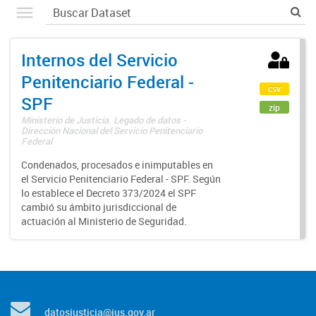
Internos del Servicio
Penitenciario Federal -
csv
SPF
zip
Ministerio de Justicia. Legado de datos -
Dirección Nacional del Servicio Penitenciario
Federal
Condenados, procesados e inimputables en
el Servicio Penitenciario Federal - SPF. Según
lo establece el Decreto 373/2024 el SPF
cambió su ámbito jurisdiccional de
actuación al Ministerio de Seguridad.
datosjusticia@jus.gov.ar