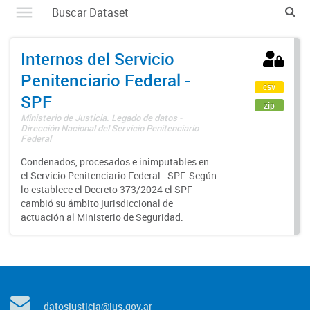
Internos del Servicio
Penitenciario Federal -
csv
SPF
zip
Ministerio de Justicia. Legado de datos -
Dirección Nacional del Servicio Penitenciario
Federal
Condenados, procesados e inimputables en
el Servicio Penitenciario Federal - SPF. Según
lo establece el Decreto 373/2024 el SPF
cambió su ámbito jurisdiccional de
actuación al Ministerio de Seguridad.
datosjusticia@jus.gov.ar