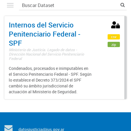
Internos del Servicio
Penitenciario Federal -
csv
SPF
zip
Ministerio de Justicia. Legado de datos -
Dirección Nacional del Servicio Penitenciario
Federal
Condenados, procesados e inimputables en
el Servicio Penitenciario Federal - SPF. Según
lo establece el Decreto 373/2024 el SPF
cambió su ámbito jurisdiccional de
actuación al Ministerio de Seguridad.
datosjusticia@jus.gov.ar