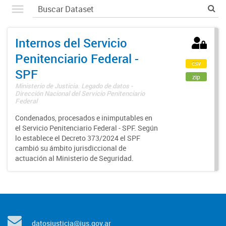
Internos del Servicio
Penitenciario Federal -
csv
SPF
zip
Ministerio de Justicia. Legado de datos -
Dirección Nacional del Servicio Penitenciario
Federal
Condenados, procesados e inimputables en
el Servicio Penitenciario Federal - SPF. Según
lo establece el Decreto 373/2024 el SPF
cambió su ámbito jurisdiccional de
actuación al Ministerio de Seguridad.
datosjusticia@jus.gov.ar