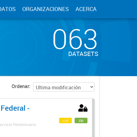
DATOS
ORGANIZACIONES
ACERCA
063
DATASETS
Ordenar
 Federal -
csv
zip
ervicio Penitenciario