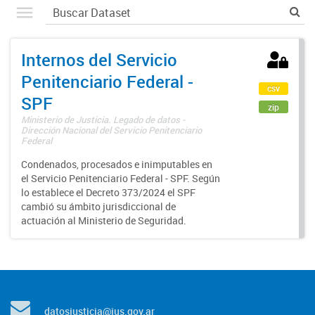
Internos del Servicio
Penitenciario Federal -
csv
SPF
zip
Ministerio de Justicia. Legado de datos -
Dirección Nacional del Servicio Penitenciario
Federal
Condenados, procesados e inimputables en
el Servicio Penitenciario Federal - SPF. Según
lo establece el Decreto 373/2024 el SPF
cambió su ámbito jurisdiccional de
actuación al Ministerio de Seguridad.
datosjusticia@jus.gov.ar