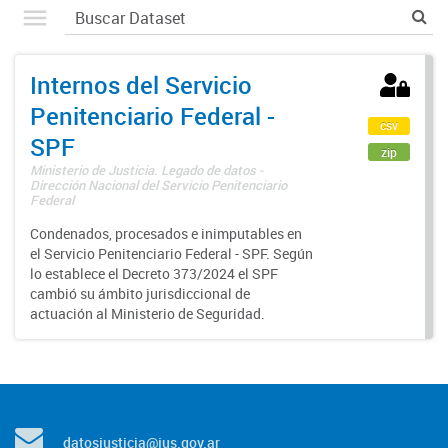
Internos del Servicio
Penitenciario Federal -
csv
SPF
zip
Ministerio de Justicia. Legado de datos -
Dirección Nacional del Servicio Penitenciario
Federal
Condenados, procesados e inimputables en
el Servicio Penitenciario Federal - SPF. Según
lo establece el Decreto 373/2024 el SPF
cambió su ámbito jurisdiccional de
actuación al Ministerio de Seguridad.
datosjusticia@jus.gov.ar