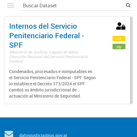
Internos del Servicio
Penitenciario Federal -
csv
SPF
zip
Ministerio de Justicia. Legado de datos -
Dirección Nacional del Servicio Penitenciario
Federal
Condenados, procesados e inimputables en
el Servicio Penitenciario Federal - SPF. Según
lo establece el Decreto 373/2024 el SPF
cambió su ámbito jurisdiccional de
actuación al Ministerio de Seguridad.
datosjusticia@jus.gov.ar