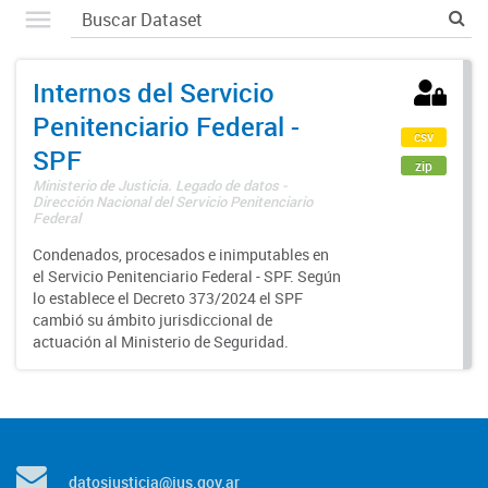
Internos del Servicio
Penitenciario Federal -
csv
SPF
zip
Ministerio de Justicia. Legado de datos -
Dirección Nacional del Servicio Penitenciario
Federal
Condenados, procesados e inimputables en
el Servicio Penitenciario Federal - SPF. Según
lo establece el Decreto 373/2024 el SPF
cambió su ámbito jurisdiccional de
actuación al Ministerio de Seguridad.
datosjusticia@jus.gov.ar