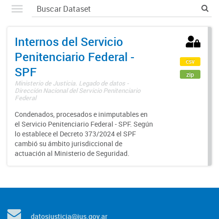
Internos del Servicio
Penitenciario Federal -
csv
SPF
zip
Ministerio de Justicia. Legado de datos -
Dirección Nacional del Servicio Penitenciario
Federal
Condenados, procesados e inimputables en
el Servicio Penitenciario Federal - SPF. Según
lo establece el Decreto 373/2024 el SPF
cambió su ámbito jurisdiccional de
actuación al Ministerio de Seguridad.
datosjusticia@jus.gov.ar