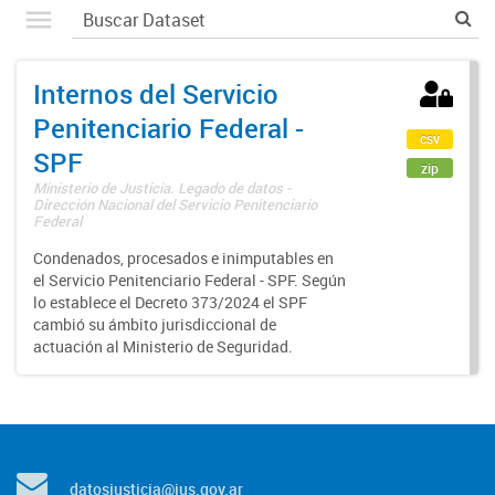
Internos del Servicio
Penitenciario Federal -
csv
SPF
zip
Ministerio de Justicia. Legado de datos -
Dirección Nacional del Servicio Penitenciario
Federal
Condenados, procesados e inimputables en
el Servicio Penitenciario Federal - SPF. Según
lo establece el Decreto 373/2024 el SPF
cambió su ámbito jurisdiccional de
actuación al Ministerio de Seguridad.
datosjusticia@jus.gov.ar