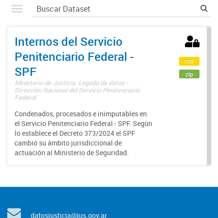
Internos del Servicio
Penitenciario Federal -
csv
SPF
zip
Ministerio de Justicia. Legado de datos -
Dirección Nacional del Servicio Penitenciario
Federal
Condenados, procesados e inimputables en
el Servicio Penitenciario Federal - SPF. Según
lo establece el Decreto 373/2024 el SPF
cambió su ámbito jurisdiccional de
actuación al Ministerio de Seguridad.
datosjusticia@jus.gov.ar