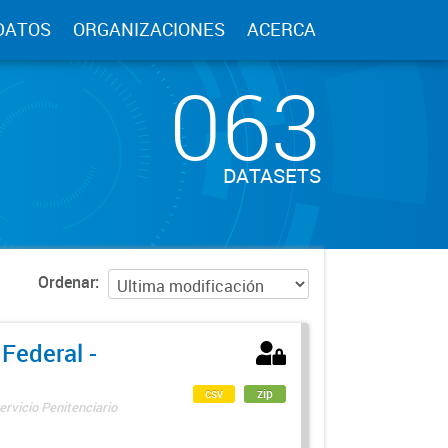
DATOS
ORGANIZACIONES
ACERCA
063
DATASETS
Ordenar
 Federal -
csv
zip
ervicio Penitenciario