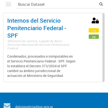
Internos del Servicio
Penitenciario Federal -
csv
SPF
zip
Ministerio de Justicia. Legado de datos -
Dirección Nacional del Servicio Penitenciario
Federal
Condenados, procesados e inimputables en
el Servicio Penitenciario Federal - SPF. Según
lo establece el Decreto 373/2024 el SPF
cambió su ámbito jurisdiccional de
actuación al Ministerio de Seguridad.
datosjusticia@jus.gov.ar