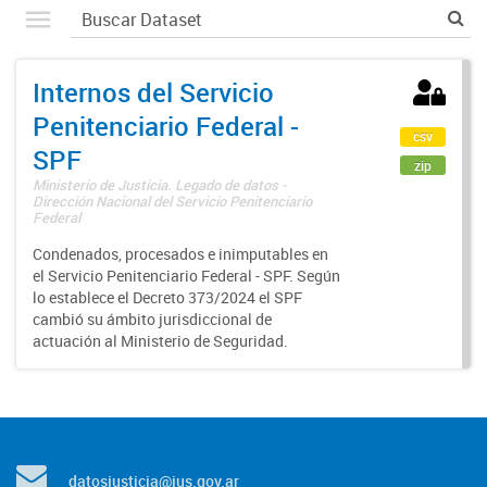
Internos del Servicio
Penitenciario Federal -
csv
SPF
zip
Ministerio de Justicia. Legado de datos -
Dirección Nacional del Servicio Penitenciario
Federal
Condenados, procesados e inimputables en
el Servicio Penitenciario Federal - SPF. Según
lo establece el Decreto 373/2024 el SPF
cambió su ámbito jurisdiccional de
actuación al Ministerio de Seguridad.
datosjusticia@jus.gov.ar