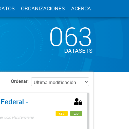
DATOS
ORGANIZACIONES
ACERCA
063
DATASETS
Ordenar
 Federal -
csv
zip
ervicio Penitenciario