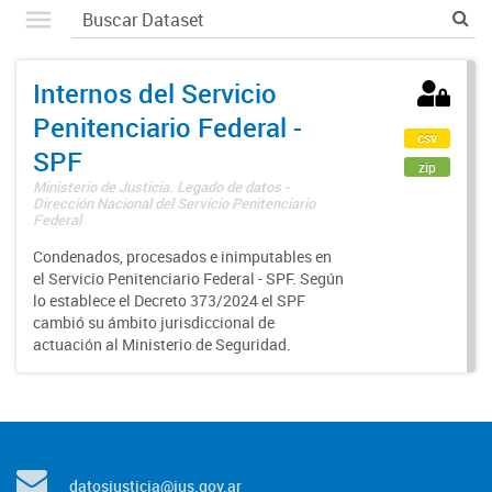
Internos del Servicio
Penitenciario Federal -
csv
SPF
zip
Ministerio de Justicia. Legado de datos -
Dirección Nacional del Servicio Penitenciario
Federal
Condenados, procesados e inimputables en
el Servicio Penitenciario Federal - SPF. Según
lo establece el Decreto 373/2024 el SPF
cambió su ámbito jurisdiccional de
actuación al Ministerio de Seguridad.
datosjusticia@jus.gov.ar