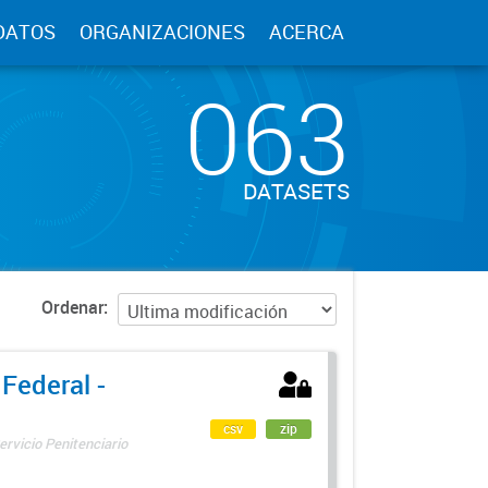
DATOS
ORGANIZACIONES
ACERCA
063
DATASETS
Ordenar
 Federal -
csv
zip
ervicio Penitenciario