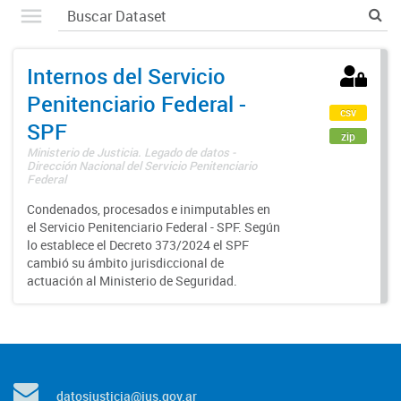
Internos del Servicio
Penitenciario Federal -
csv
SPF
zip
Ministerio de Justicia. Legado de datos -
Dirección Nacional del Servicio Penitenciario
Federal
Condenados, procesados e inimputables en
el Servicio Penitenciario Federal - SPF. Según
lo establece el Decreto 373/2024 el SPF
cambió su ámbito jurisdiccional de
actuación al Ministerio de Seguridad.
datosjusticia@jus.gov.ar