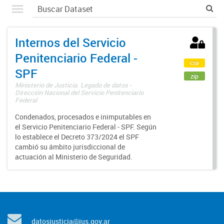
Internos del Servicio
Penitenciario Federal -
csv
SPF
zip
Ministerio de Justicia. Legado de datos -
Dirección Nacional del Servicio Penitenciario
Federal
Condenados, procesados e inimputables en
el Servicio Penitenciario Federal - SPF. Según
lo establece el Decreto 373/2024 el SPF
cambió su ámbito jurisdiccional de
actuación al Ministerio de Seguridad.
datosjusticia@jus.gov.ar