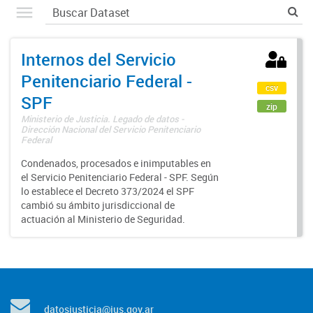
Internos del Servicio
Penitenciario Federal -
csv
SPF
zip
Ministerio de Justicia. Legado de datos -
Dirección Nacional del Servicio Penitenciario
Federal
Condenados, procesados e inimputables en
el Servicio Penitenciario Federal - SPF. Según
lo establece el Decreto 373/2024 el SPF
cambió su ámbito jurisdiccional de
actuación al Ministerio de Seguridad.
datosjusticia@jus.gov.ar