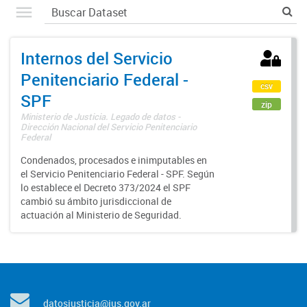
Internos del Servicio
Penitenciario Federal -
csv
SPF
zip
Ministerio de Justicia. Legado de datos -
Dirección Nacional del Servicio Penitenciario
Federal
Condenados, procesados e inimputables en
el Servicio Penitenciario Federal - SPF. Según
lo establece el Decreto 373/2024 el SPF
cambió su ámbito jurisdiccional de
actuación al Ministerio de Seguridad.
datosjusticia@jus.gov.ar