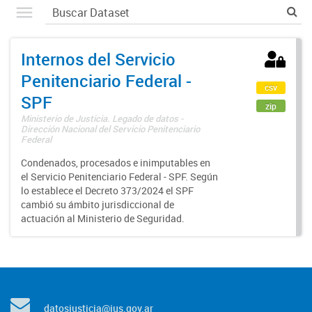
Internos del Servicio
Penitenciario Federal -
csv
SPF
zip
Ministerio de Justicia. Legado de datos -
Dirección Nacional del Servicio Penitenciario
Federal
Condenados, procesados e inimputables en
el Servicio Penitenciario Federal - SPF. Según
lo establece el Decreto 373/2024 el SPF
cambió su ámbito jurisdiccional de
actuación al Ministerio de Seguridad.
datosjusticia@jus.gov.ar