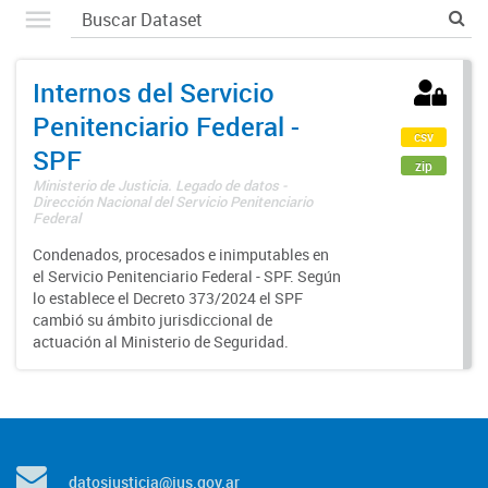
Internos del Servicio
Penitenciario Federal -
csv
SPF
zip
Ministerio de Justicia. Legado de datos -
Dirección Nacional del Servicio Penitenciario
Federal
Condenados, procesados e inimputables en
el Servicio Penitenciario Federal - SPF. Según
lo establece el Decreto 373/2024 el SPF
cambió su ámbito jurisdiccional de
actuación al Ministerio de Seguridad.
datosjusticia@jus.gov.ar