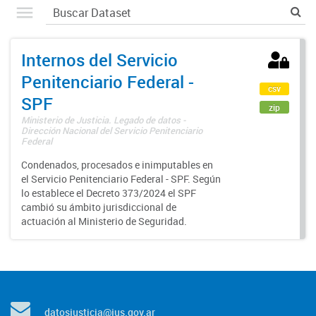
Internos del Servicio
Penitenciario Federal -
csv
SPF
zip
Ministerio de Justicia. Legado de datos -
Dirección Nacional del Servicio Penitenciario
Federal
Condenados, procesados e inimputables en
el Servicio Penitenciario Federal - SPF. Según
lo establece el Decreto 373/2024 el SPF
cambió su ámbito jurisdiccional de
actuación al Ministerio de Seguridad.
datosjusticia@jus.gov.ar