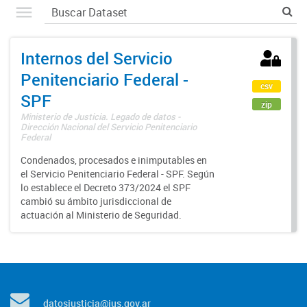
Internos del Servicio
Penitenciario Federal -
csv
SPF
zip
Ministerio de Justicia. Legado de datos -
Dirección Nacional del Servicio Penitenciario
Federal
Condenados, procesados e inimputables en
el Servicio Penitenciario Federal - SPF. Según
lo establece el Decreto 373/2024 el SPF
cambió su ámbito jurisdiccional de
actuación al Ministerio de Seguridad.
datosjusticia@jus.gov.ar