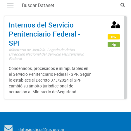
Internos del Servicio
Penitenciario Federal -
csv
SPF
zip
Ministerio de Justicia. Legado de datos -
Dirección Nacional del Servicio Penitenciario
Federal
Condenados, procesados e inimputables en
el Servicio Penitenciario Federal - SPF. Según
lo establece el Decreto 373/2024 el SPF
cambió su ámbito jurisdiccional de
actuación al Ministerio de Seguridad.
datosjusticia@jus.gov.ar