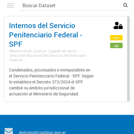
Internos del Servicio
Penitenciario Federal -
csv
SPF
zip
Ministerio de Justicia. Legado de datos -
Dirección Nacional del Servicio Penitenciario
Federal
Condenados, procesados e inimputables en
el Servicio Penitenciario Federal - SPF. Según
lo establece el Decreto 373/2024 el SPF
cambió su ámbito jurisdiccional de
actuación al Ministerio de Seguridad.
datosjusticia@jus.gov.ar