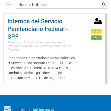
Internos del Servicio
Penitenciario Federal -
csv
SPF
zip
Ministerio de Justicia. Legado de datos -
Dirección Nacional del Servicio Penitenciario
Federal
Condenados, procesados e inimputables en
el Servicio Penitenciario Federal - SPF. Según
lo establece el Decreto 373/2024 el SPF
cambió su ámbito jurisdiccional de
actuación al Ministerio de Seguridad.
datosjusticia@jus.gov.ar