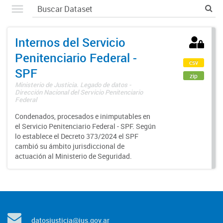
Internos del Servicio
Penitenciario Federal -
csv
SPF
zip
Ministerio de Justicia. Legado de datos -
Dirección Nacional del Servicio Penitenciario
Federal
Condenados, procesados e inimputables en
el Servicio Penitenciario Federal - SPF. Según
lo establece el Decreto 373/2024 el SPF
cambió su ámbito jurisdiccional de
actuación al Ministerio de Seguridad.
datosjusticia@jus.gov.ar