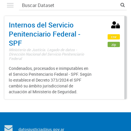
Internos del Servicio
Penitenciario Federal -
csv
SPF
zip
Ministerio de Justicia. Legado de datos -
Dirección Nacional del Servicio Penitenciario
Federal
Condenados, procesados e inimputables en
el Servicio Penitenciario Federal - SPF. Según
lo establece el Decreto 373/2024 el SPF
cambió su ámbito jurisdiccional de
actuación al Ministerio de Seguridad.
datosjusticia@jus.gov.ar