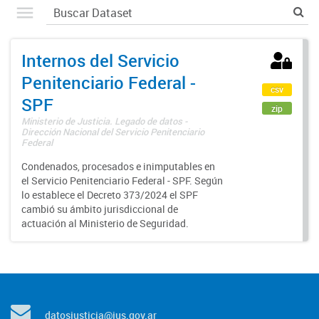
Internos del Servicio
Penitenciario Federal -
csv
SPF
zip
Ministerio de Justicia. Legado de datos -
Dirección Nacional del Servicio Penitenciario
Federal
Condenados, procesados e inimputables en
el Servicio Penitenciario Federal - SPF. Según
lo establece el Decreto 373/2024 el SPF
cambió su ámbito jurisdiccional de
actuación al Ministerio de Seguridad.
datosjusticia@jus.gov.ar