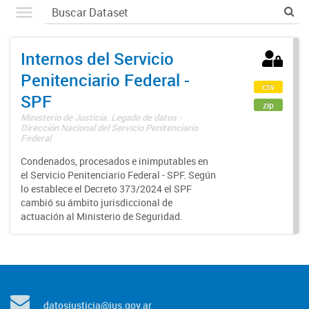
Internos del Servicio
Penitenciario Federal -
csv
SPF
zip
Ministerio de Justicia. Legado de datos -
Dirección Nacional del Servicio Penitenciario
Federal
Condenados, procesados e inimputables en
el Servicio Penitenciario Federal - SPF. Según
lo establece el Decreto 373/2024 el SPF
cambió su ámbito jurisdiccional de
actuación al Ministerio de Seguridad.
datosjusticia@jus.gov.ar