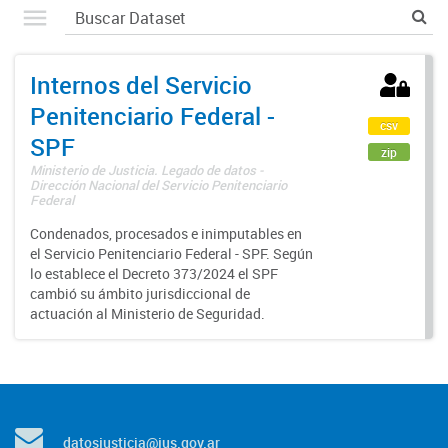
Internos del Servicio
Penitenciario Federal -
csv
SPF
zip
Ministerio de Justicia. Legado de datos -
Dirección Nacional del Servicio Penitenciario
Federal
Condenados, procesados e inimputables en
el Servicio Penitenciario Federal - SPF. Según
lo establece el Decreto 373/2024 el SPF
cambió su ámbito jurisdiccional de
actuación al Ministerio de Seguridad.
datosjusticia@jus.gov.ar