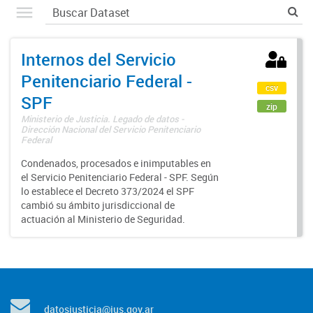
Internos del Servicio
Penitenciario Federal -
csv
SPF
zip
Ministerio de Justicia. Legado de datos -
Dirección Nacional del Servicio Penitenciario
Federal
Condenados, procesados e inimputables en
el Servicio Penitenciario Federal - SPF. Según
lo establece el Decreto 373/2024 el SPF
cambió su ámbito jurisdiccional de
actuación al Ministerio de Seguridad.
datosjusticia@jus.gov.ar