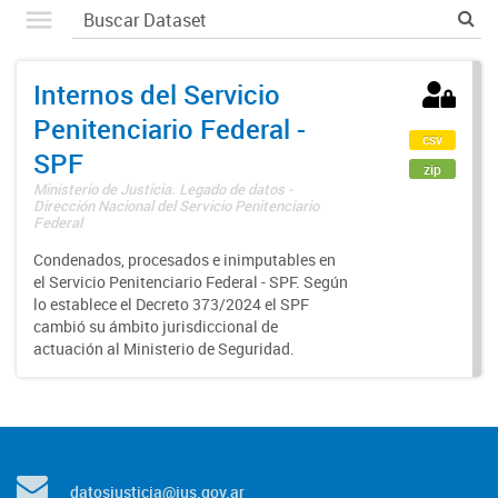
Internos del Servicio
Penitenciario Federal -
csv
SPF
zip
Ministerio de Justicia. Legado de datos -
Dirección Nacional del Servicio Penitenciario
Federal
Condenados, procesados e inimputables en
el Servicio Penitenciario Federal - SPF. Según
lo establece el Decreto 373/2024 el SPF
cambió su ámbito jurisdiccional de
actuación al Ministerio de Seguridad.
datosjusticia@jus.gov.ar