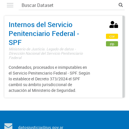
Internos del Servicio
Penitenciario Federal -
csv
SPF
zip
Ministerio de Justicia. Legado de datos -
Dirección Nacional del Servicio Penitenciario
Federal
Condenados, procesados e inimputables en
el Servicio Penitenciario Federal - SPF. Según
lo establece el Decreto 373/2024 el SPF
cambió su ámbito jurisdiccional de
actuación al Ministerio de Seguridad.
datosjusticia@jus.gov.ar