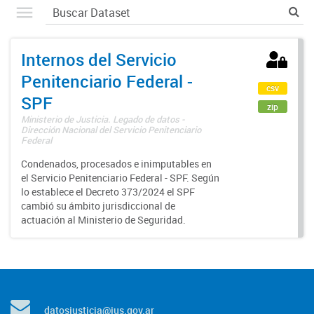
Internos del Servicio
Penitenciario Federal -
csv
SPF
zip
Ministerio de Justicia. Legado de datos -
Dirección Nacional del Servicio Penitenciario
Federal
Condenados, procesados e inimputables en
el Servicio Penitenciario Federal - SPF. Según
lo establece el Decreto 373/2024 el SPF
cambió su ámbito jurisdiccional de
actuación al Ministerio de Seguridad.
datosjusticia@jus.gov.ar