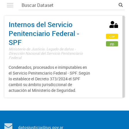
Internos del Servicio
Penitenciario Federal -
csv
SPF
zip
Ministerio de Justicia. Legado de datos -
Dirección Nacional del Servicio Penitenciario
Federal
Condenados, procesados e inimputables en
el Servicio Penitenciario Federal - SPF. Según
lo establece el Decreto 373/2024 el SPF
cambió su ámbito jurisdiccional de
actuación al Ministerio de Seguridad.
datosjusticia@jus.gov.ar