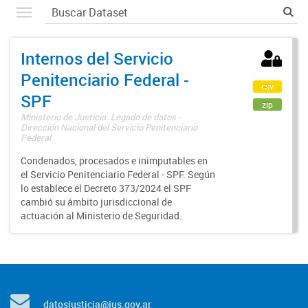
Internos del Servicio
Penitenciario Federal -
csv
SPF
zip
Ministerio de Justicia. Legado de datos -
Dirección Nacional del Servicio Penitenciario
Federal
Condenados, procesados e inimputables en
el Servicio Penitenciario Federal - SPF. Según
lo establece el Decreto 373/2024 el SPF
cambió su ámbito jurisdiccional de
actuación al Ministerio de Seguridad.
datosjusticia@jus.gov.ar