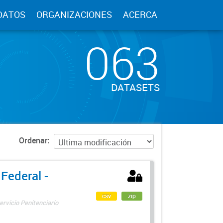
DATOS
ORGANIZACIONES
ACERCA
063
DATASETS
Ordenar
 Federal -
csv
zip
ervicio Penitenciario