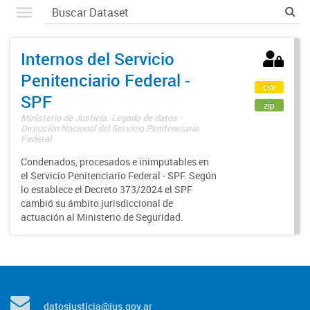
Internos del Servicio
Penitenciario Federal -
csv
SPF
zip
Ministerio de Justicia. Legado de datos -
Dirección Nacional del Servicio Penitenciario
Federal
Condenados, procesados e inimputables en
el Servicio Penitenciario Federal - SPF. Según
lo establece el Decreto 373/2024 el SPF
cambió su ámbito jurisdiccional de
actuación al Ministerio de Seguridad.
datosjusticia@jus.gov.ar