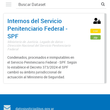
Internos del Servicio
Penitenciario Federal -
csv
SPF
zip
Ministerio de Justicia. Legado de datos -
Dirección Nacional del Servicio Penitenciario
Federal
Condenados, procesados e inimputables en
el Servicio Penitenciario Federal - SPF. Según
lo establece el Decreto 373/2024 el SPF
cambió su ámbito jurisdiccional de
actuación al Ministerio de Seguridad.
datosjusticia@jus.gov.ar