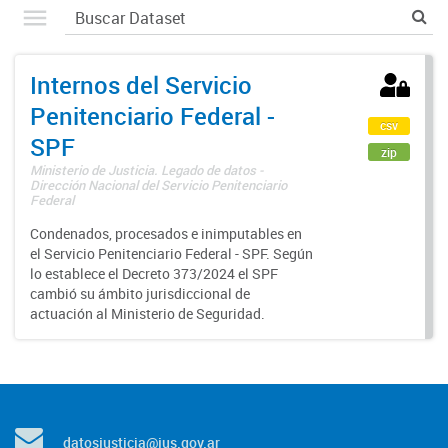
Internos del Servicio
Penitenciario Federal -
csv
SPF
zip
Ministerio de Justicia. Legado de datos -
Dirección Nacional del Servicio Penitenciario
Federal
Condenados, procesados e inimputables en
el Servicio Penitenciario Federal - SPF. Según
lo establece el Decreto 373/2024 el SPF
cambió su ámbito jurisdiccional de
actuación al Ministerio de Seguridad.
datosjusticia@jus.gov.ar