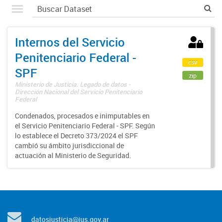
Internos del Servicio
Penitenciario Federal -
csv
SPF
zip
Ministerio de Justicia. Legado de datos -
Dirección Nacional del Servicio Penitenciario
Federal
Condenados, procesados e inimputables en
el Servicio Penitenciario Federal - SPF. Según
lo establece el Decreto 373/2024 el SPF
cambió su ámbito jurisdiccional de
actuación al Ministerio de Seguridad.
datosjusticia@jus.gov.ar