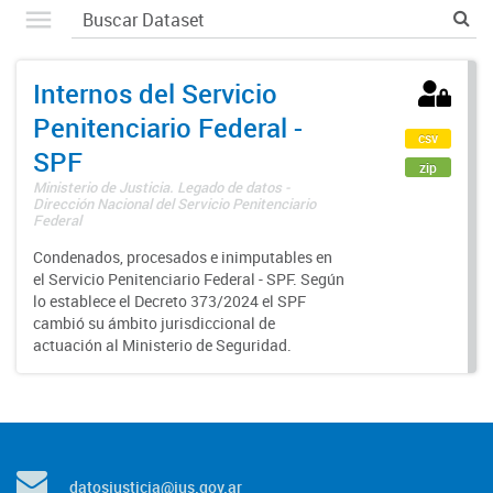
Internos del Servicio
Penitenciario Federal -
csv
SPF
zip
Ministerio de Justicia. Legado de datos -
Dirección Nacional del Servicio Penitenciario
Federal
Condenados, procesados e inimputables en
el Servicio Penitenciario Federal - SPF. Según
lo establece el Decreto 373/2024 el SPF
cambió su ámbito jurisdiccional de
actuación al Ministerio de Seguridad.
datosjusticia@jus.gov.ar