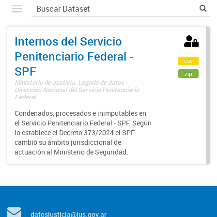
Internos del Servicio
Penitenciario Federal -
csv
SPF
zip
Ministerio de Justicia. Legado de datos -
Dirección Nacional del Servicio Penitenciario
Federal
Condenados, procesados e inimputables en
el Servicio Penitenciario Federal - SPF. Según
lo establece el Decreto 373/2024 el SPF
cambió su ámbito jurisdiccional de
actuación al Ministerio de Seguridad.
datosjusticia@jus.gov.ar